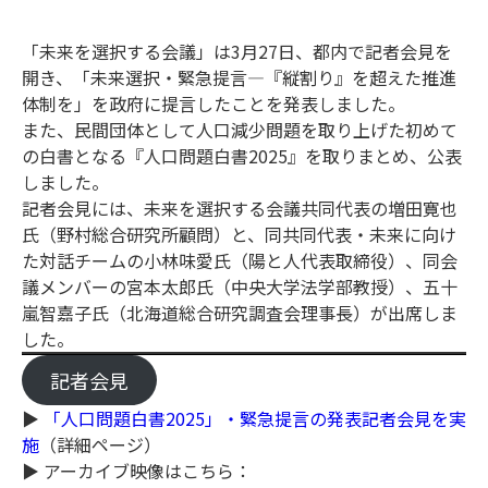
「未来を選択する会議」は3月27日、都内で記者会見を
開き、「未来選択・緊急提言―『縦割り』を超えた推進
体制を」を政府に提言したことを発表しました。
また、民間団体として人口減少問題を取り上げた初めて
の白書となる『人口問題白書2025』を取りまとめ、公表
しました。
記者会見には、未来を選択する会議共同代表の増田寛也
氏（野村総合研究所顧問）と、同共同代表・未来に向け
た対話チームの小林味愛氏（陽と人代表取締役）、同会
議メンバーの宮本太郎氏（中央大学法学部教授）、五十
嵐智嘉子氏（北海道総合研究調査会理事長）が出席しま
した。
記者会見
▶
「人口問題白書2025」・緊急提言の発表記者会見を実
施
（詳細ページ）
▶ アーカイブ映像はこちら：