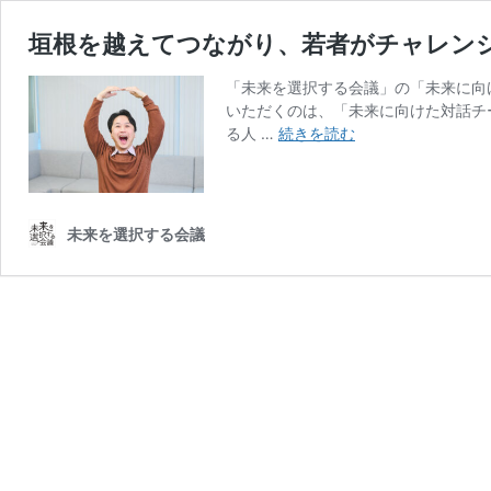
垣根を越えてつながり、若者がチャレンジ
「未来を選択する会議」の「未来に向
いただくのは、「未来に向けた対話チ
垣
る人 …
続きを読む
根
を
越
え
未来を選択する会議
て
つ
な
が
り、
若
者
が
チ
ャ
レ